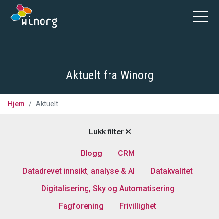
Aktuelt fra Winorg
Hjem
Aktuelt
Lukk filter
Blogg
CRM
Datadrevet innsikt, analyse & AI
Datakvalitet
Digitalisering, Sky og Automatisering
Fagforening
Frivillighet