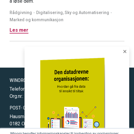
å løse dem.
Rådgivning
Digitalisering, Sky og Automatisering
Marked og kommunikasjon
Les mer
×
WINORG AS
Telefon: 477 75 877
Org.nr.: 994 325 310
POST- OG BESØKSADRESSE
Hausmannsgate 17
0182 OSLO (
åpne kart
)
Winorg benytter informasjonskapsler til innhenting av opplysninger